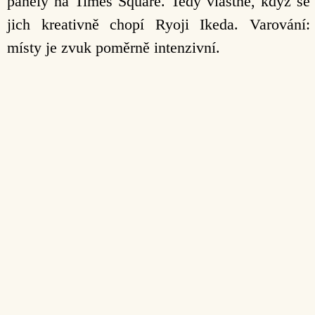
panely na Times Square. Tedy vlastně, když se
jich kreativně chopí Ryoji Ikeda. Varování:
místy je zvuk poměrně intenzivní.