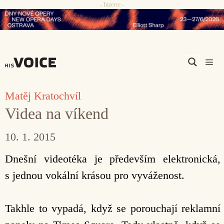
- Inzerce -
Přeskočit
na
obsah
Men
Matěj Kratochvíl
Videa na víkend
10. 1. 2015
Dnešní videotéka je především elektronická,
s jednou vokální krásou pro vyváženost.
Takhle to vypadá, když se porouchají reklamní