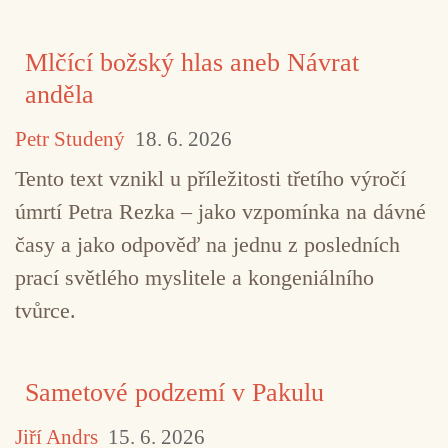
Mlčící božský hlas aneb Návrat
anděla
Petr Studený
18. 6. 2026
Tento text vznikl u příležitosti třetího výročí
úmrtí Petra Rezka – jako vzpomínka na dávné
časy a jako odpověď na jednu z posledních
prací světlého myslitele a kongeniálního
tvůrce.
Sametové podzemí v Pakulu
Jiří Andrs
15. 6. 2026