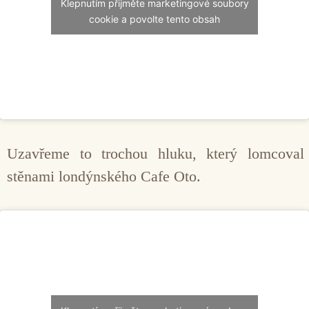
Klepnutím přijměte marketingové soubory
cookie a povolte tento obsah
Uzavřeme to trochou hluku, který lomcoval
stěnami londýnského Cafe Oto.