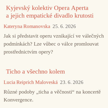
Kyjevský kolektiv Opera Aperta
a jejich empatické divadlo krutosti
TAGY
Albert Breier
Eli Keszler
Kateryna Romanovska
25. 6. 2026
Ensemble Konvergence
Kammerflimmer Kollektief
Jak si představit operu vznikající ve válečných
podmínkách? Lze vůbec o válce promlouvat
Miroslav Srnka
Salvatore Sciarrino
Videa na víke
prostřednictvím opery?
Ticho a všechno kolem
Lucia Reiprich Maloveská
23. 6. 2026
Různé podoby „ticha a věčnosti“ na koncertě
Konvergence.