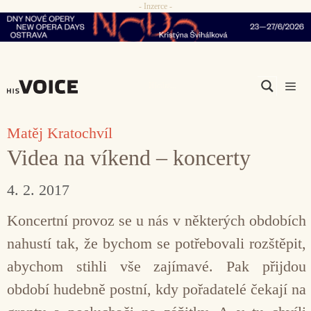
- Inzerce -
Přeskočit
na
obsah
Men
Matěj Kratochvíl
Videa na víkend – koncerty
4. 2. 2017
Koncertní provoz se u nás v některých obdobích
nahustí tak, že bychom se potřebovali rozštěpit,
abychom stihli vše zajímavé. Pak přijdou
období hudebně postní, kdy pořadatelé čekají na