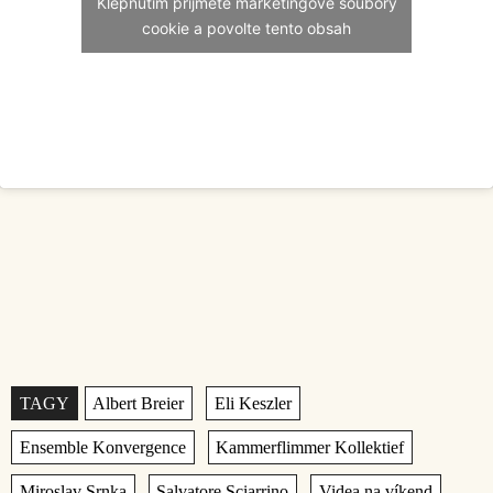
Klepnutím přijměte marketingové soubory
cookie a povolte tento obsah
Štítky
,
,
,
,
,
,