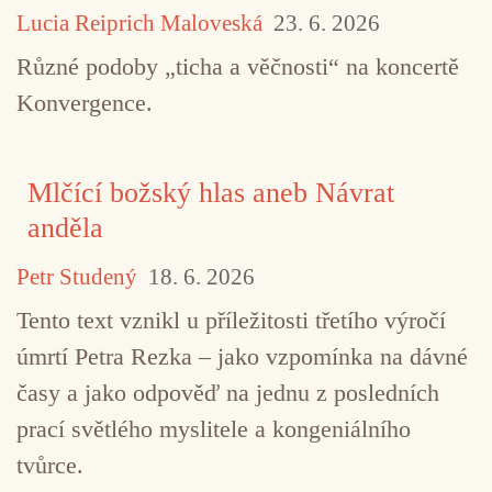
Lucia Reiprich Maloveská
23. 6. 2026
Různé podoby „ticha a věčnosti“ na koncertě
Konvergence.
Mlčící božský hlas aneb Návrat
anděla
TAGY
Dunaj
Oskar Török
Polí5
Petr Studený
18. 6. 2026
Vladimír Václavek
Tento text vznikl u příležitosti třetího výročí
úmrtí Petra Rezka – jako vzpomínka na dávné
časy a jako odpověď na jednu z posledních
prací světlého myslitele a kongeniálního
tvůrce.