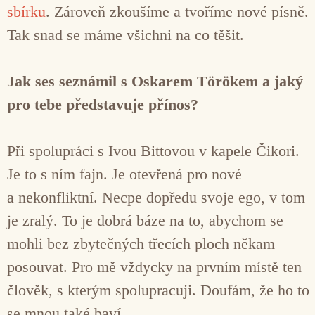
sbírku
. Zároveň zkoušíme a tvoříme nové písně.
Tak snad se máme všichni na co těšit.
Jak ses seznámil s Oskarem Törökem a jaký
pro tebe představuje přínos?
Při spolupráci s Ivou Bittovou v kapele Čikori.
Je to s ním fajn. Je otevřená pro nové
a nekonfliktní. Necpe dopředu svoje ego, v tom
je zralý. To je dobrá báze na to, abychom se
mohli bez zbytečných třecích ploch někam
posouvat. Pro mě vždycky na prvním místě ten
člověk, s kterým spolupracuji. Doufám, že ho to
se mnou také baví.