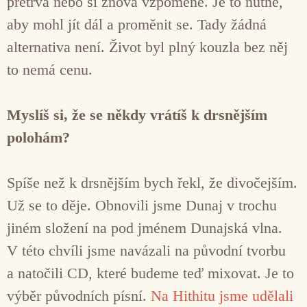
přetrvá nebo si znova vzpomene. Je to nutné,
aby mohl jít dál a proměnit se. Tady žádná
alternativa není. Život byl plný kouzla bez něj
to nemá cenu.
Myslíš si, že se někdy vrátíš k drsnějším
polohám?
Spíše než k drsnějším bych řekl, že divočejším.
Už se to děje. Obnovili jsme Dunaj v trochu
jiném složení na pod jménem Dunajská vlna.
V této chvíli jsme navázali na původní tvorbu
a natočili CD, které budeme teď mixovat. Je to
výběr původních písní.
Na Hithitu jsme udělali