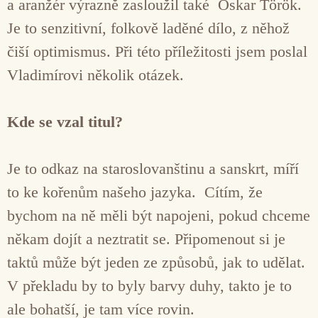
a aranžér výrazně zasloužil také Oskar Török.
Je to senzitivní, folkově laděné dílo, z něhož
čiší optimismus. Při této příležitosti jsem poslal
Vladimírovi několik otázek.
Kde se vzal titul?
Je to odkaz na staroslovanštinu a sanskrt, míří
to ke kořenům našeho jazyka. Cítím, že
bychom na ně měli být napojeni, pokud chceme
někam dojít a neztratit se. Připomenout si je
taktů může být jeden ze způsobů, jak to udělat.
V překladu by to byly barvy duhy, takto je to
ale bohatší, je tam více rovin.