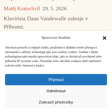
Matěj Kratochvíl
29. 5. 2026
Klavírista Daan Vandewalle zahraje v
Příbrami.
Spravovat Souhlas
Abychom poskytli co nejlepší služby, používáme k ukládání a/nebo přístupu k
...
1
2
3
4
5
517
informacím o zařízení, technologie jako jsou soubory cookies. Souhlas s těmito
technologiemi nám umožní zpracovávat údaje, jako je chování při procházení nebo
jedinečná ID na tomto webu. Nesouhlas nebo odvolání souhlasu může nepříznivě
ovlivnit určité vlastnosti a funkce.
Facebook
Bandcamp
Mail
Příjmout
Odmítnout
Zobrazit předvolby
ČASOPIS O JINÉ HUDBĚ | vydává
Hudební informační středisko
|
založeno 2001 | Kontaktujte nás:
info@hisvoice.cz