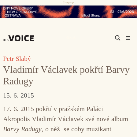
- Inzerce -
Přeskočit
na
obsah
Men
Petr Slabý
Vladimír Václavek pokřtí Barvy
Radugy
15. 6. 2015
17. 6. 2015 pokřtí v pražském Paláci
Akropolis Vladimír Václavek své nové album
Barvy Radugy
, o něž se coby muzikant