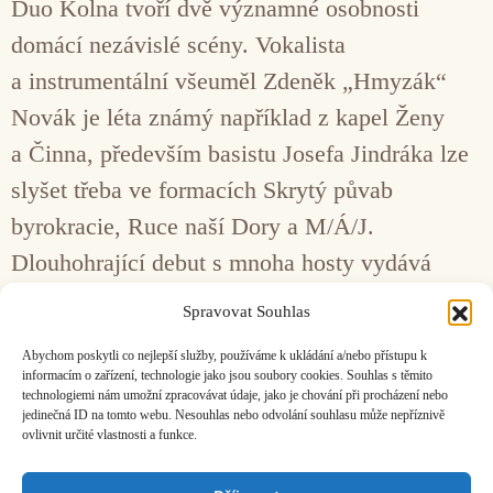
Duo Kolna tvoří dvě významné osobnosti
domácí nezávislé scény. Vokalista
a instrumentální všeuměl Zdeněk „Hmyzák“
Novák je léta známý například z kapel Ženy
a Činna, především basistu Josefa Jindráka lze
slyšet třeba ve formacích Skrytý půvab
byrokracie, Ruce naší Dory a M/Á/J.
Dlouhohrající debut s mnoha hosty vydává
Kolna na CD a vinylu i jako download.
Spravovat Souhlas
Abychom poskytli co nejlepší služby, používáme k ukládání a/nebo přístupu k
Stránka
Stránka
Stránka
1
2
…
5
Další
→
informacím o zařízení, technologie jako jsou soubory cookies. Souhlas s těmito
technologiemi nám umožní zpracovávat údaje, jako je chování při procházení nebo
jedinečná ID na tomto webu. Nesouhlas nebo odvolání souhlasu může nepříznivě
ovlivnit určité vlastnosti a funkce.
Facebook
Bandcamp
Mail