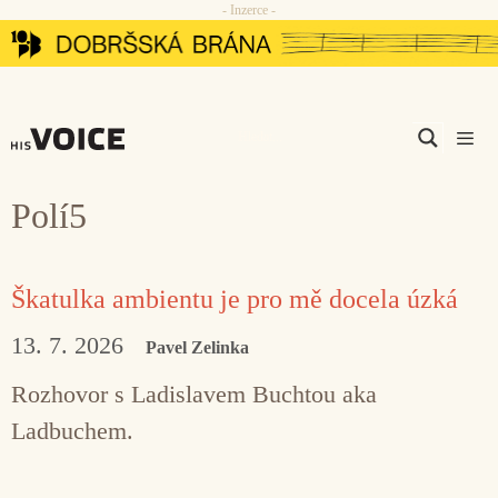
- Inzerce -
Přeskočit
na
obsah
Men
Polí5
Škatulka ambientu je pro mě docela úzká
13. 7. 2026
Pavel Zelinka
Rozhovor s Ladislavem Buchtou aka
Ladbuchem.