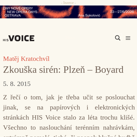
- Inzerce -
Přeskočit
na
obsah
Men
Matěj Kratochvíl
Zkouška sirén: Plzeň – Boyard
5. 8. 2015
Z řečí o tom, jak je třeba učit se poslouchat
jinak, se na papírových i elektronických
stránkách HIS Voice stalo za léta trochu klišé.
Všechno to naslouchání terénním nahrávkám,