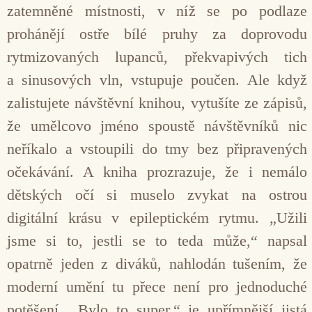
zatemněné místnosti, v níž se po podlaze
prohánějí ostře bílé pruhy za doprovodu
rytmizovaných lupanců, překvapivých tich
a sinusových vln, vstupuje poučen. Ale když
zalistujete návštěvní knihou, vytušíte ze zápisů,
že umělcovo jméno spoustě návštěvníků nic
neříkalo a vstoupili do tmy bez připravených
očekávání. A kniha prozrazuje, že i nemálo
dětských očí si muselo zvykat na ostrou
digitální krásu v epileptickém rytmu. „Užili
jsme si to, jestli se to teda může,“ napsal
opatrně jeden z diváků, nahlodán tušením, že
moderní umění tu přece není pro jednoduché
potěšení. „Bylo to super,“ je upřímnější jistá