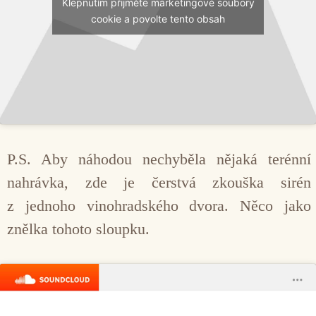
Klepnutím přijměte marketingové soubory
cookie a povolte tento obsah
P.S. Aby náhodou nechyběla nějaká terénní
nahrávka, zde je čerstvá zkouška sirén
z jednoho vinohradského dvora. Něco jako
znělka tohoto sloupku.