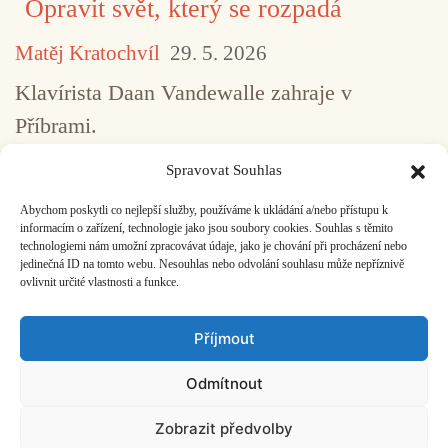
Opravit svět, který se rozpadá
Matěj Kratochvíl
29. 5. 2026
Klavírista Daan Vandewalle zahraje v
Příbrami.
Spravovat Souhlas
Abychom poskytli co nejlepší služby, používáme k ukládání a/nebo přístupu k
...
1
2
3
4
5
517
informacím o zařízení, technologie jako jsou soubory cookies. Souhlas s těmito
technologiemi nám umožní zpracovávat údaje, jako je chování při procházení nebo
jedinečná ID na tomto webu. Nesouhlas nebo odvolání souhlasu může nepříznivě
ovlivnit určité vlastnosti a funkce.
Facebook
Bandcamp
Mail
Příjmout
Odmítnout
Zobrazit předvolby
ČASOPIS O JINÉ HUDBĚ | vydává
Hudební informační středisko
|