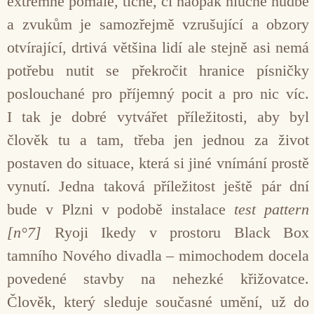
extrémně pomalé, tiché, či naopak hlučné hudbě
a zvukům je samozřejmě vzrušující a obzory
otvírající, drtivá většina lidí ale stejně asi nemá
potřebu nutit se překročit hranice písničky
poslouchané pro příjemný pocit a pro nic víc.
I tak je dobré vytvářet příležitosti, aby byl
člověk tu a tam, třeba jen jednou za život
postaven do situace, která si jiné vnímání prostě
vynutí. Jedna taková příležitost ještě pár dní
bude v Plzni v podobě instalace
test pattern
[n°7]
Ryoji Ikedy v prostoru Black Box
tamního Nového divadla – mimochodem docela
povedené stavby na nehezké křižovatce.
Člověk, který sleduje současné umění, už do