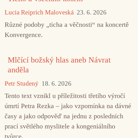
Lucia Reiprich Maloveská
23. 6. 2026
TAGY
François de Roubaix
Ryoji Ikeda
Zkouš
Různé podoby „ticha a věčnosti“ na koncertě
Konvergence.
Mlčící božský hlas aneb Návrat
anděla
Petr Studený
18. 6. 2026
Tento text vznikl u příležitosti třetího výročí
úmrtí Petra Rezka – jako vzpomínka na dávné
časy a jako odpověď na jednu z posledních
prací světlého myslitele a kongeniálního
tvůrce.