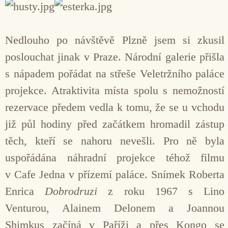
Nedlouho po návštěvě Plzně jsem si zkusil
poslouchat jinak v Praze. Národní galerie přišla
s nápadem pořádat na střeše Veletržního paláce
projekce. Atraktivita místa spolu s nemožností
rezervace předem vedla k tomu, že se u vchodu
již půl hodiny před začátkem hromadil zástup
těch, kteří se nahoru nevešli. Pro ně byla
uspořádána náhradní projekce téhož filmu
v Cafe Jedna v přízemí paláce. Snímek Roberta
Enrica
Dobrodruzi
z roku 1967 s Lino
Venturou, Alainem Delonem a Joannou
Shimkus začíná v Paříži a přes Kongo se