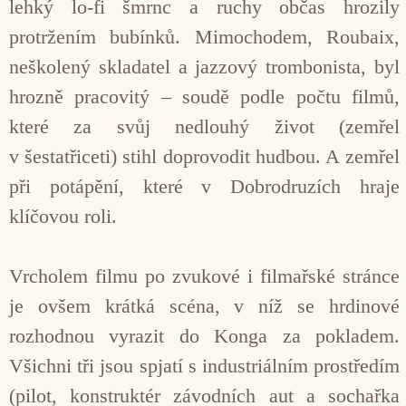
lehký lo-fi šmrnc a ruchy občas hrozily
protržením bubínků. Mimochodem, Roubaix,
neškolený skladatel a jazzový trombonista, byl
hrozně pracovitý – soudě podle počtu filmů,
které za svůj nedlouhý život (zemřel
v šestatřiceti) stihl doprovodit hudbou. A zemřel
při potápění, které v Dobrodruzích hraje
klíčovou roli.
Vrcholem filmu po zvukové i filmařské stránce
je ovšem krátká scéna, v níž se hrdinové
rozhodnou vyrazit do Konga za pokladem.
Všichni tři jsou spjatí s industriálním prostředím
(pilot, konstruktér závodních aut a sochařka