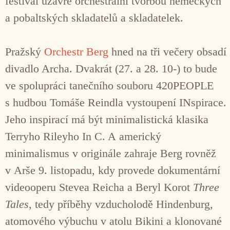
festival uzavře orchestrální tvorbou německých
a pobaltských skladatelů a skladatelek.
Pražský
Orchestr Berg
hned na tři večery obsadí
divadlo Archa. Dvakrát (27. a 28. 10-) to bude
ve spolupráci tanečního souboru 420PEOPLE
s hudbou Tomáše Reindla vystoupení INspirace.
Jeho inspirací má být minimalistická klasika
Terryho Rileyho In C. A americký
minimalismus v originále zahraje Berg rovněž
v Arše 9. listopadu, kdy provede dokumentární
videooperu Stevea Reicha a Beryl Korot
Three
Tales
, tedy příběhy vzducholodě Hindenburg,
atomového výbuchu v atolu Bikini a klonované