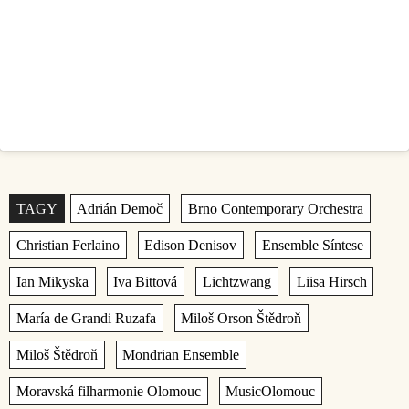
Štítky
,
,
,
,
,
,
,
,
,
,
,
,
,
,
,