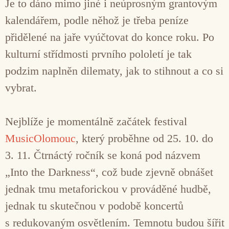
Je to dáno mimo jiné i neúprosným grantovým
kalendářem, podle něhož je třeba peníze
přidělené na jaře vyúčtovat do konce roku. Po
kulturní střídmosti prvního pololetí je tak
podzim naplněn dilematy, jak to stihnout a co si
vybrat.
Nejblíže je momentálně začátek festival
MusicOlomouc
, který proběhne od 25. 10. do
3. 11. Čtrnáctý ročník se koná pod názvem
„Into the Darkness“, což bude zjevně obnášet
jednak tmu metaforickou v prováděné hudbě,
jednak tu skutečnou v podobě koncertů
s redukovaným osvětlením. Temnotu budou šířit