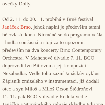
ovečky Dolly.
Od 2. 11. do 20. 11. probíhá v Brně festival
Janáček Brno
, jehož náplní je především tamní
bělovlasá ikona. Nicméně se do programu vešla
i hudba současná a stojí za to upozornit
především na dva koncerty Brno Contemporary
Orchestra. V Mahenově divadle 7. 11. BCO
doprovodí Ivu Bittovou a její kompozici
Nezabudka. Vedle toho zazní Janáčkův cyklus
Zápisník zmizelého v instrumentaci, již dodali
otec a syn Miloš a Miloš Orson Štědroňovi.
11. 11. pak BCO v divadle Reduta vedle
Janáčka a Stravinského zahraje skladby Edisona