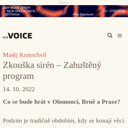
- Inzerce -
Přeskočit
na
obsah
Men
Matěj Kratochvíl
Zkouška sirén – Zahuštěný
program
14. 10. 2022
Co se bude hrát v Olomouci, Brně a Praze?
Podzim je tradičně obdobím, kdy se konají věci.