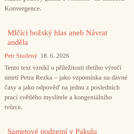
Konvergence.
TAGY
Adrián Demoč
Brno Contemporary Orches
Christian Ferlaino
Edison Denisov
Ensemble Sínt
Mlčící božský hlas aneb Návrat
Ian Mikyska
Iva Bittová
Lichtzwang
Liisa Hi
anděla
María de Grandi Ruzafa
Miloš Orson Štědroň
Petr Studený
18. 6. 2026
Miloš Štědroň
Mondrian Ensemble
Tento text vznikl u příležitosti třetího výročí
úmrtí Petra Rezka – jako vzpomínka na dávné
Moravská filharmonie Olomouc
MusicOlomouc
časy a jako odpověď na jednu z posledních
Ondřej Štochl
Orchestr BERG
Ostrava New Orch
prací světlého myslitele a kongeniálního
tvůrce.
Sofia Gubaidulina
současná kompozice
Zkouška s
Sametové podzemí v Pakulu