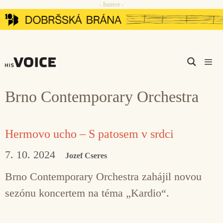
- Inzerce -
Přeskočit
na
obsah
Men
Brno Contemporary Orchestra
Hermovo ucho – S patosem v srdci
7. 10. 2024
Jozef Cseres
Brno Contemporary Orchestra zahájil novou
sezónu koncertem na téma „Kardio“.