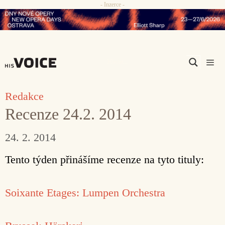
- Inzerce -
Přeskočit
na
obsah
Men
Redakce
Recenze 24.2. 2014
24. 2. 2014
Tento týden přinášíme recenze na tyto tituly:
Soixante Etages: Lumpen Orchestra