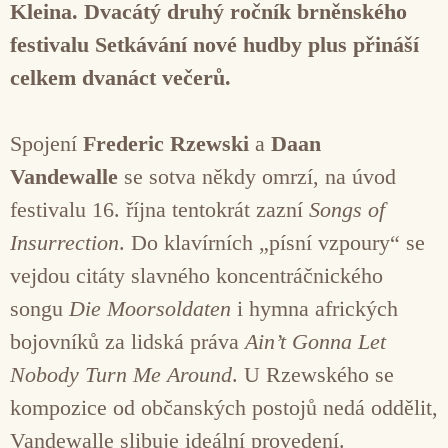
Kleina. Dvacátý druhý ročník brněnského
festivalu Setkávání nové hudby plus přináší
celkem dvanáct večerů.
Spojení
Frederic Rzewski
a
Daan
Vandewalle
se sotva někdy omrzí, na úvod
festivalu 16. října tentokrát zazní
Songs of
Insurrection
. Do klavírních „písní vzpoury“ se
vejdou citáty slavného koncentráčnického
songu
Die Moorsoldaten
i hymna afrických
bojovníků za lidská práva
Ain’t Gonna Let
Nobody Turn Me Around
. U Rzewského se
kompozice od občanských postojů nedá oddělit,
Vandewalle slibuje ideální provedení.