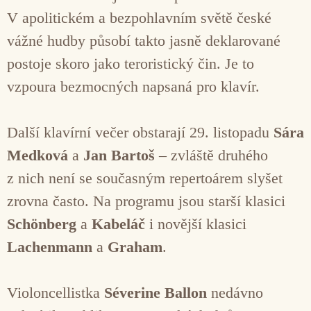
V apolitickém a bezpohlavním světě české
vážné hudby působí takto jasně deklarované
postoje skoro jako teroristický čin. Je to
vzpoura bezmocných napsaná pro klavír.
Další klavírní večer obstarají 29. listopadu
Sára
Medková
a
Jan Bartoš
– zvláště druhého
z nich není se současným repertoárem slyšet
zrovna často. Na programu jsou starší klasici
Schönberg
a
Kabeláč
i novější klasici
Lachenmann
a
Graham
.
Violoncellistka
Séverine Ballon
nedávno