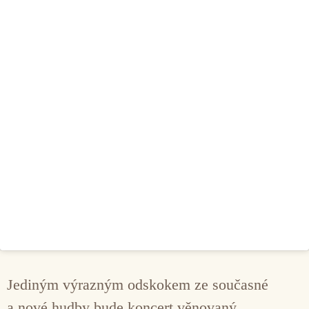
Jediným výrazným odskokem ze současné
a nové hudby bude koncert věnovaný