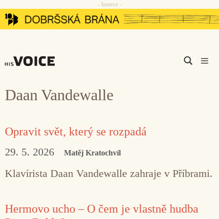
- Inzerce -
Přeskočit
na
obsah
Men
Daan Vandewalle
Opravit svět, který se rozpadá
29. 5. 2026
Matěj Kratochvíl
Klavírista Daan Vandewalle zahraje v Příbrami.
Hermovo ucho – O čem je vlastně hudba