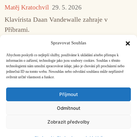
Matěj Kratochvíl
29. 5. 2026
Klavírista Daan Vandewalle zahraje v
Příbrami.
Spravovat Souhlas
Abychom poskytli co nejlepší služby, používáme k ukládání a/nebo přístupu k
...
1
2
3
4
5
517
informacím o zařízení, technologie jako jsou soubory cookies. Souhlas s těmito
technologiemi nám umožní zpracovávat údaje, jako je chování při procházení nebo
jedinečná ID na tomto webu. Nesouhlas nebo odvolání souhlasu může nepříznivě
ovlivnit určité vlastnosti a funkce.
Facebook
Bandcamp
Mail
Příjmout
Odmítnout
Zobrazit předvolby
ČASOPIS O JINÉ HUDBĚ | vydává
Hudební informační středisko
|
založeno 2001 | Kontaktujte nás:
info@hisvoice.cz