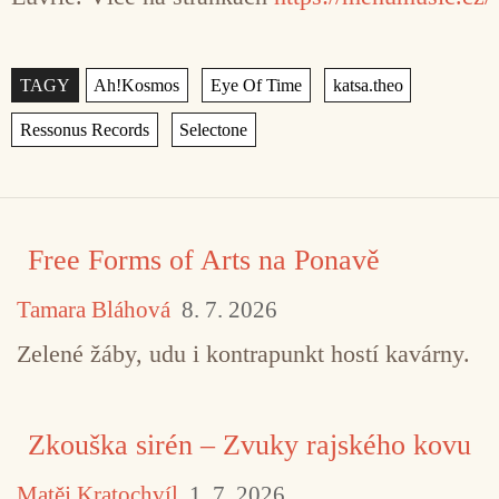
Štítky
,
,
,
,
Free Forms of Arts na Ponavě
Tamara Bláhová
8. 7. 2026
Zelené žáby, udu i kontrapunkt hostí kavárny.
TAGY
Ah!Kosmos
Eye Of Time
katsa.theo
Ressonus Records
Selectone
Zkouška sirén – Zvuky rajského kovu
Matěj Kratochvíl
1. 7. 2026