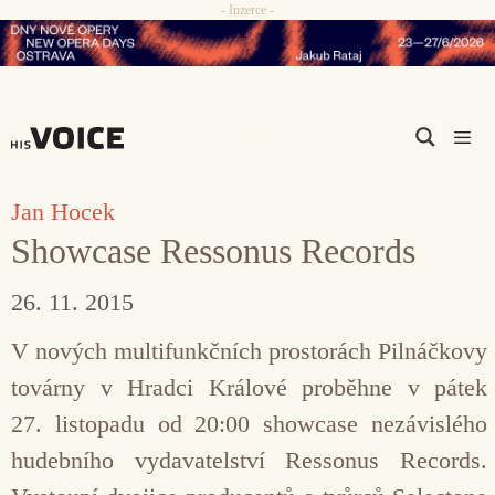
- Inzerce -
Přeskočit
na
obsah
Men
Jan Hocek
Showcase Ressonus Records
26. 11. 2015
V nových multifunkčních prostorách Pilnáčkovy
továrny v Hradci Králové proběhne v pátek
27. listopadu od 20:00 showcase nezávislého
hudebního vydavatelství Ressonus Records.