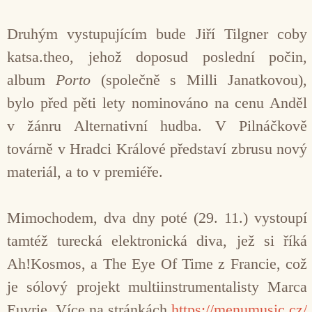
Druhým vystupujícím bude Jiří Tilgner coby
katsa.theo, jehož doposud poslední počin,
album
Porto
(společně s Milli Janatkovou),
bylo před pěti lety nominováno na cenu Anděl
v žánru Alternativní hudba. V Pilnáčkově
továrně v Hradci Králové představí zbrusu nový
materiál, a to v premiéře.
Mimochodem, dva dny poté (29. 11.) vystoupí
tamtéž turecká elektronická diva, jež si říká
Ah!Kosmos, a The Eye Of Time z Francie, což
je sólový projekt multiinstrumentalisty Marca
Euvrie. Více na stránkách
https://menumusic.cz/