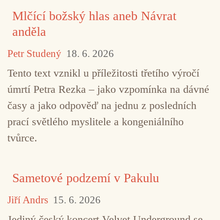
Mlčící božský hlas aneb Návrat
anděla
Petr Studený
18. 6. 2026
Tento text vznikl u příležitosti třetího výročí
úmrtí Petra Rezka – jako vzpomínka na dávné
časy a jako odpověď na jednu z posledních
prací světlého myslitele a kongeniálního
tvůrce.
Sametové podzemí v Pakulu
Jiří Andrs
15. 6. 2026
Jediný český koncert Velvet Underground se