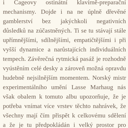
i Cageovy ostinátní klavírně-preparační
mechanismy. Dojde i na ne úplně dřevěné
gamblerství bez jakýchkoli negativních
důsledků na zúčastněných. Ti se tu stávají stále
upřímnějšími, sdílnějšími, empatičtějšími i při
vyšší dynamice a narůstajících individuálních
tempech. Závěrečná rytmická pasáž je rozhodně
vyústěním celé desky a zároveň možná opravdu
hudebně nejsilnějším momentem. Norský mistr
experimentálního umění Lasse Marhaug nás
však obalem k tomuto albu upozorňuje, že je
potřeba vnímat více vrstev těchto nahrávek, že
všechny mají čím přispět k celkovému sdělení
a že je tu předpokládán i velký prostor pro