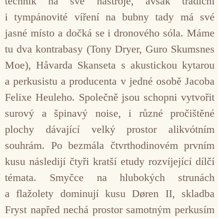
technik na své nástroje, avšak tradiční
i tympánovité víření na bubny tady má své
jasné místo a dočká se i dronového sóla. Máme
tu dva kontrabasy (Tony Dryer, Guro Skumsnes
Moe), Håvarda Skanseta s akustickou kytarou
a perkusistu a producenta v jedné osobě Jacoba
Felixe Heuleho. Společně jsou schopni vytvořit
surový a špinavý noise, i různé pročištěné
plochy dávající velký prostor alikvótním
souhrám. Po bezmála čtvrthodinovém prvním
kusu následijí čtyři kratší etudy rozvíjející dílčí
témata. Smyčce na hlubokých strunách
a flažolety dominují kusu Døren II, skladba
Fryst napřed nechá prostor samotným perkusím