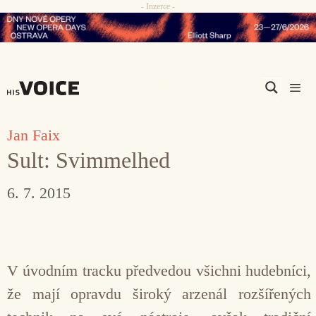
- Inzerce -
Přeskočit
na
obsah
Men
Jan Faix
Sult: Svimmelhed
6. 7. 2015
V úvodním tracku předvedou všichni hudebníci,
že mají opravdu široký arzenál rozšířených