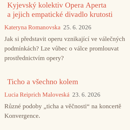
TAGY
Conrad Sound
Humbler
improvizace
Kyjevský kolektiv Opera Aperta
a jejich empatické divadlo krutosti
Kateryna Romanovska
25. 6. 2026
Jak si představit operu vznikající ve válečných
podmínkách? Lze vůbec o válce promlouvat
prostřednictvím opery?
Ticho a všechno kolem
Lucia Reiprich Maloveská
23. 6. 2026
Různé podoby „ticha a věčnosti“ na koncertě
Konvergence.