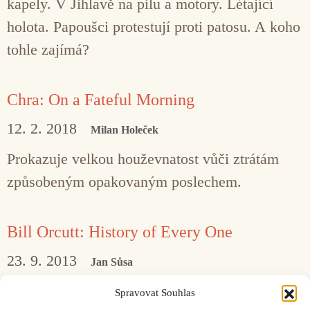
kapely. V Jihlavě na pilu a motory. Létající
holota. Papoušci protestují proti patosu. A koho
tohle zajímá?
Chra: On a Fateful Morning
12. 2. 2018
Milan Holeček
Prokazuje velkou houževnatost vůči ztrátám
způsobeným opakovaným poslechem.
Bill Orcutt: History of Every One
23. 9. 2013
Jan Sůsa
Bill Orcutt: History of Every One Editions
Spravovat Souhlas