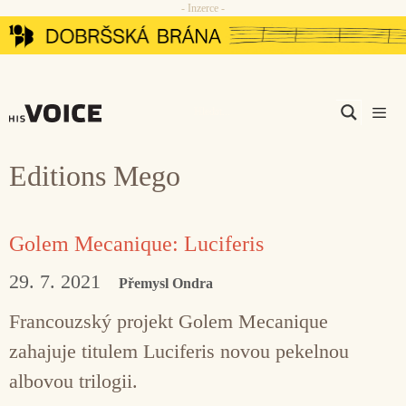
- Inzerce -
Přeskočit
na
obsah
Men
Editions Mego
Golem Mecanique: Luciferis
29. 7. 2021
Přemysl Ondra
Francouzský projekt Golem Mecanique
zahajuje titulem Luciferis novou pekelnou
albovou trilogii.