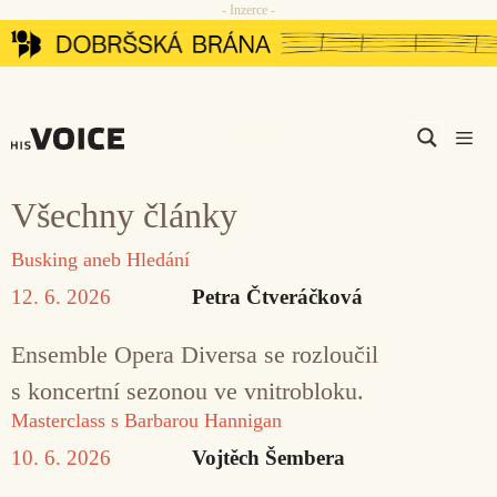
- Inzerce -
Přeskočit
na
obsah
Men
Všechny články
Busking aneb Hledání
12. 6. 2026
Petra Čtveráčková
Ensemble Opera Diversa se rozloučil
s koncertní sezonou ve vnitrobloku.
Masterclass s Barbarou Hannigan
10. 6. 2026
Vojtěch Šembera