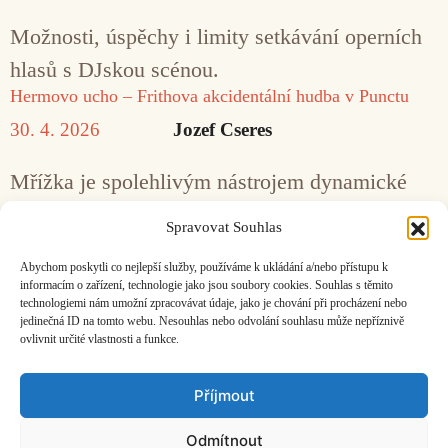
Možnosti, úspěchy i limity setkávání operních
hlasů s DJskou scénou.
Hermovo ucho – Frithova akcidentální hudba v Punctu
30. 4. 2026
Jozef Cseres
Mřížka je spolehlivým nástrojem dynamické
rekombinace prvků na vícero úrovních. Nejdřív
Spravovat Souhlas
jez, pak s láskou vař.
Abychom poskytli co nejlepší služby, používáme k ukládání a/nebo přístupu k
informacím o zařízení, technologie jako jsou soubory cookies. Souhlas s těmito
technologiemi nám umožní zpracovávat údaje, jako je chování při procházení nebo
jedinečná ID na tomto webu. Nesouhlas nebo odvolání souhlasu může nepříznivě
ovlivnit určité vlastnosti a funkce.
Facebook
Bandcamp
Mail
Příjmout
Odmítnout