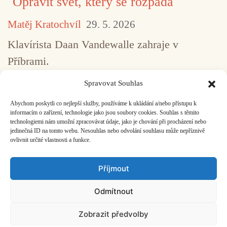
Opravit svět, který se rozpadá
Matěj Kratochvíl
29. 5. 2026
Klavírista Daan Vandewalle zahraje v
Příbrami.
Spravovat Souhlas
Abychom poskytli co nejlepší služby, používáme k ukládání a/nebo přístupu k
...
1
2
3
4
5
517
informacím o zařízení, technologie jako jsou soubory cookies. Souhlas s těmito
technologiemi nám umožní zpracovávat údaje, jako je chování při procházení nebo
jedinečná ID na tomto webu. Nesouhlas nebo odvolání souhlasu může nepříznivě
ovlivnit určité vlastnosti a funkce.
Facebook
Bandcamp
Mail
Příjmout
Odmítnout
Zobrazit předvolby
ČASOPIS O JINÉ HUDBĚ | vydává
Hudební informační středisko
|