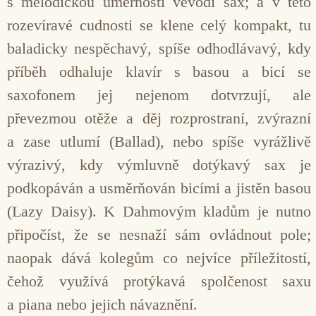
s melodickou úměrností vévodí sax; a v této
rozevíravé cudnosti se klene celý kompakt, tu
baladicky nespěchavý, spíše odhodlávavý, kdy
příběh odhaluje klavír s basou a bicí se
saxofonem jej nejenom dotvrzují, ale
převezmou otěže a děj rozprostraní, zvýrazní
a zase utlumí (Ballad), nebo spíše vyrážlivě
výrazivý, kdy výmluvně dotýkavý sax je
podkopáván a usměrňován bicími a jistěn basou
(Lazy Daisy). K Dahmovým kladům je nutno
připočíst, že se nesnaží sám ovládnout pole;
naopak dává kolegům co nejvíce příležitostí,
čehož využívá protýkavá spolčenost saxu
a piana nebo jejich návaznění.