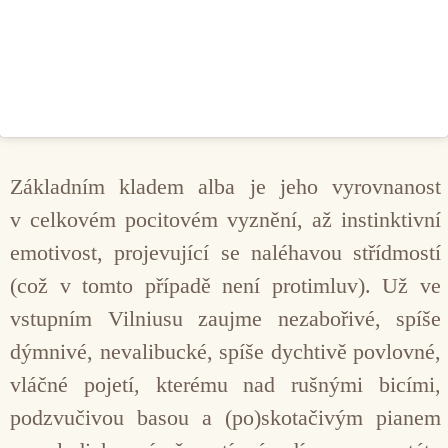
Základním kladem alba je jeho vyrovnanost
v celkovém pocitovém vyznění, až instinktivní
emotivost, projevující se naléhavou střídmostí
(což v tomto případě není protimluv). Už ve
vstupním Vilniusu zaujme nezabořivé, spíše
dýmnivé, nevalibucké, spíše dychtivě povlovné,
vláčné pojetí, kterému nad rušnými bicími,
podzvučivou basou a (po)skotačivým pianem