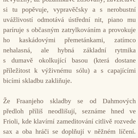
si tu popěvuje, vypravěčsky a s nerobustní
uvážlivostí odmotává ústřední nit, piano mu
paríruje s občasným zatrylkováním a provokuje
ho kaskádovými přemetánkami, zatímco
nehalasná, ale hybná základní rytmika
s dumavě okolkující basou (která dostane
příležitost k výživnému sólu) a s capajícími
bicími skladbu zakliňuje.
Že Fraanjeho skladby se od Dahmových
předloh příliš neodlišují, seznáme hned ve
Frioli, kde klavírní zameditování citlivě rozvede
sax a oba hráči se doplňují v něžném líčení.