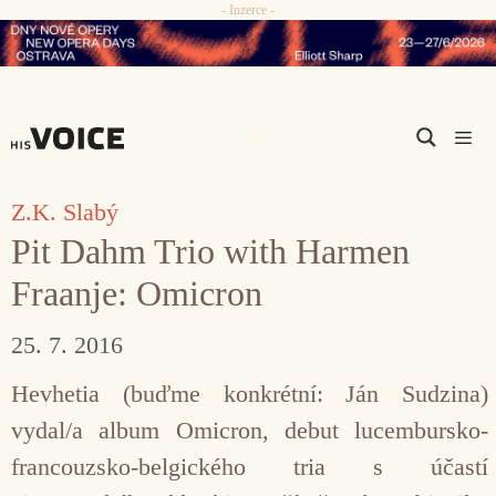
- Inzerce -
Přeskočit
na
obsah
Men
Z.K. Slabý
Pit Dahm Trio with Harmen
Fraanje: Omicron
25. 7. 2016
Hevhetia (buďme konkrétní: Ján Sudzina)
vydal/a album Omicron, debut lucembursko-
francouzsko-belgického tria s účastí