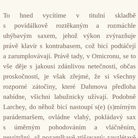
To hned vycítíme v titulní skladbě
s povídálkově roztěkaným a rozmáchle
uhýbavým saxem, jehož výkon zvýrazňuje
právě klavír s kontrabasem, což bicí podtáčejí
a zarumplovávají. Právě tady, v Omicronu, se to
vše děje s jakousi zdánlivou netečnosti, občas
proskočností, je však zřejmé, že si všechny
rozporné zátočiny, které Dahmova předloha
nabídne, všichni labužnicky užívají. Podobně
Larchey, do něhož bicí nastoupí s(e) (s)mírným
parádemaršem, ovládne vlahý, pokládavý sax
s úměrným pohodováním a vláčněním,
nevýtržný, až pozamlkavě ztišovaný; zavzlétavě