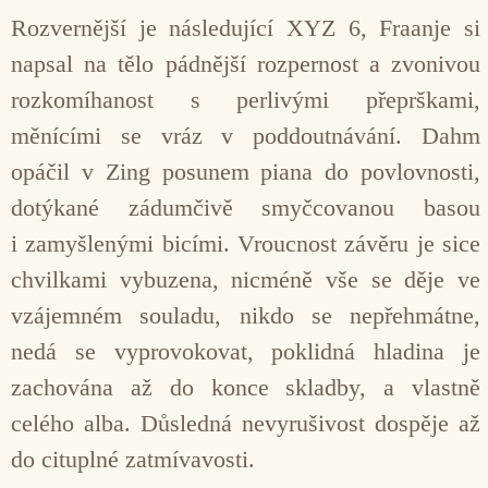
Rozvernější je následující XYZ 6, Fraanje si
napsal na tělo pádnější rozpernost a zvonivou
rozkomíhanost s perlivými přeprškami,
měnícími se vráz v poddoutnávání. Dahm
opáčil v Zing posunem piana do povlovnosti,
dotýkané zádumčivě smyčcovanou basou
i zamyšlenými bicími. Vroucnost závěru je sice
chvilkami vybuzena, nicméně vše se děje ve
vzájemném souladu, nikdo se nepřehmátne,
nedá se vyprovokovat, poklidná hladina je
zachována až do konce skladby, a vlastně
celého alba. Důsledná nevyrušivost dospěje až
do cituplné zatmívavosti.