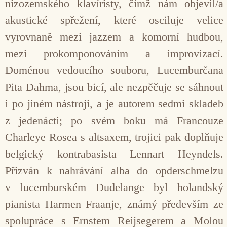
nizozemského klavíristy, čímž nám objevil/a
akustické spřežení, které osciluje velice
vyrovnaně mezi jazzem a komorní hudbou,
mezi prokomponováním a improvizací.
Doménou vedoucího souboru, Lucemburčana
Pita Dahma, jsou bicí, ale nezpěčuje se sáhnout
i po jiném nástroji, a je autorem sedmi skladeb
z jedenácti; po svém boku má Francouze
Charleye Rosea s altsaxem, trojici pak doplňuje
belgický kontrabasista Lennart Heyndels.
Přizván k nahrávání alba do opderschmelzu
v lucemburském Dudelange byl holandský
pianista Harmen Fraanje, známý především ze
spolupráce s Ernstem Reijsegerem a Molou