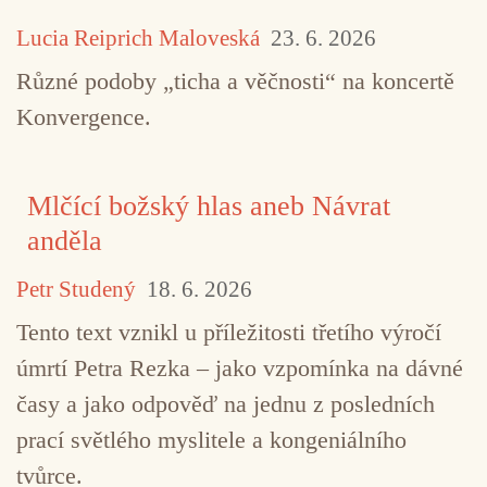
TAGY
Harmen Fraanje
Hevhetia
improvizace
Lucia Reiprich Maloveská
23. 6. 2026
jazz
Pit Dahm Trio
Různé podoby „ticha a věčnosti“ na koncertě
Konvergence.
Mlčící božský hlas aneb Návrat
anděla
Petr Studený
18. 6. 2026
Tento text vznikl u příležitosti třetího výročí
úmrtí Petra Rezka – jako vzpomínka na dávné
časy a jako odpověď na jednu z posledních
prací světlého myslitele a kongeniálního
tvůrce.