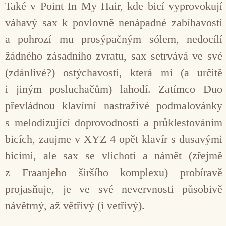
Také v Point In My Hair, kde bicí vyprovokují
váhavý sax k povlovně nenápadné zabíhavosti
a pohrozí mu prosýpačným sólem, nedocílí
žádného zásadního zvratu, sax setrvává ve své
(zdánlivé?) ostýchavosti, která mi (a určitě
i jiným posluchačům) lahodí. Zatímco Duo
převládnou klavírní nastraživé podmalovánky
s melodizující doprovodností a průklestováním
bicích, zaujme v XYZ 4 opět klavír s dusavými
bicími, ale sax se vlichotí a námět (zřejmě
z Fraanjeho širšího komplexu) probíravě
projasňuje, je ve své nevervnosti působivě
návětrný, až větřivý (i vetřivý).