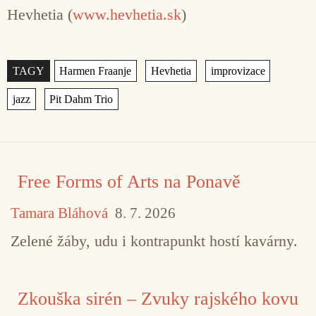
Hevhetia (
www.hevhetia.sk
)
Štítky
,
,
,
,
Free Forms of Arts na Ponavě
Tamara Bláhová
8. 7. 2026
Zelené žáby, udu i kontrapunkt hostí kavárny.
Zkouška sirén – Zvuky rajského kovu