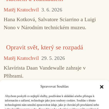
Matěj Kratochvíl
3. 6. 2026
Hana Kotková, Salvatore Sciarrino a Luigi
Nono v Národním technickém muzeu.
Opravit svět, který se rozpadá
Matěj Kratochvíl
29. 5. 2026
Klavírista Daan Vandewalle zahraje v
Příbrami.
Spravovat Souhlas
Abychom poskytli co nejlepší služby, používáme k ukládání a/nebo přístupu k
...
1
2
3
4
5
517
informacím o zařízení, technologie jako jsou soubory cookies. Souhlas s těmito
technologiemi nám umožní zpracovávat údaje, jako je chování při procházení nebo