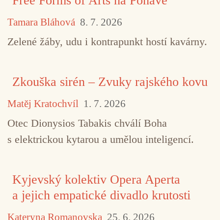
Free Forms of Arts na Ponavě
Tamara Bláhová
8. 7. 2026
Zelené žáby, udu i kontrapunkt hostí kavárny.
Zkouška sirén – Zvuky rajského kovu
Matěj Kratochvíl
1. 7. 2026
Otec Dionysios Tabakis chválí Boha
s elektrickou kytarou a umělou inteligencí.
Kyjevský kolektiv Opera Aperta
a jejich empatické divadlo krutosti
Kateryna Romanovska
25. 6. 2026