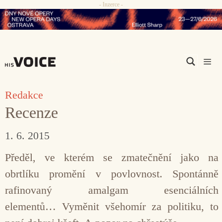
- Inzerce -
Přeskočit
na
obsah
Men
Redakce
Recenze
1. 6. 2015
Předěl, ve kterém se zmatečnění jako na
obrtlíku promění v povlovnost. Spontánně
rafinovaný amalgam esenciálních
elementů… Vyměnit všehomír za politiku, to