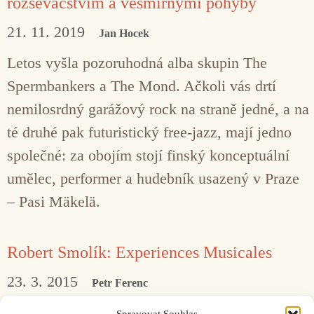
rozsévačstvím a vesmírnými pohyby
21. 11. 2019
Jan Hocek
Letos vyšla pozoruhodná alba skupin The
Spermbankers a The Mond. Ačkoli vás drtí
nemilosrdný garážový rock na straně jedné, a na
té druhé pak futuristický free-jazz, mají jedno
společné: za obojím stojí finský konceptuální
umělec, performer a hudebník usazený v Praze
– Pasi Mäkelä.
Robert Smolík: Experiences Musicales
23. 3. 2015
Petr Ferenc
Název desky odkazuje k půlstoletí starému