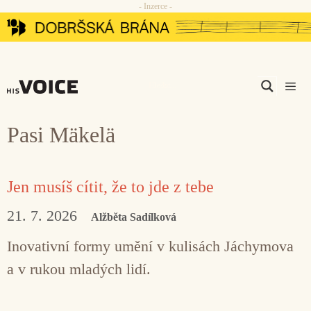
- Inzerce -
Přeskočit
na
obsah
Men
Pasi Mäkelä
Jen musíš cítit, že to jde z tebe
21. 7. 2026
Alžběta Sadílková
Inovativní formy umění v kulisách Jáchymova
a v rukou mladých lidí.