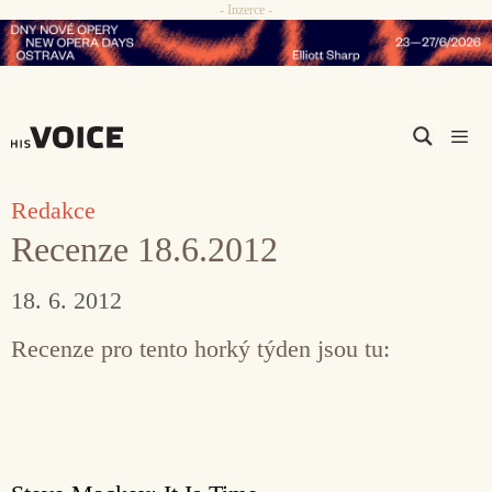
- Inzerce -
Přeskočit
na
obsah
Men
Redakce
Recenze 18.6.2012
18. 6. 2012
Recenze pro tento horký týden jsou tu: