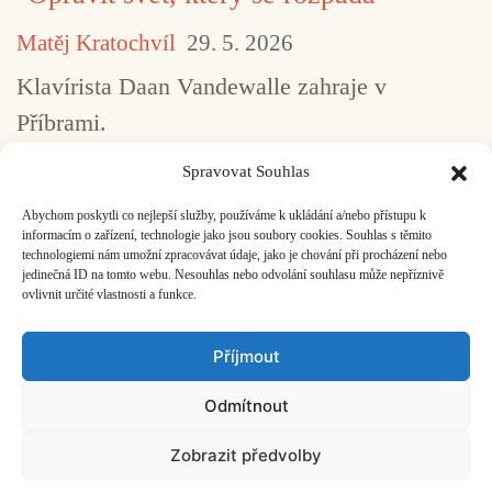
Matěj Kratochvíl
29. 5. 2026
Klavírista Daan Vandewalle zahraje v
Příbrami.
Spravovat Souhlas
Abychom poskytli co nejlepší služby, používáme k ukládání a/nebo přístupu k
...
1
2
3
4
5
517
informacím o zařízení, technologie jako jsou soubory cookies. Souhlas s těmito
technologiemi nám umožní zpracovávat údaje, jako je chování při procházení nebo
jedinečná ID na tomto webu. Nesouhlas nebo odvolání souhlasu může nepříznivě
ovlivnit určité vlastnosti a funkce.
Facebook
Bandcamp
Mail
Příjmout
Odmítnout
Zobrazit předvolby
ČASOPIS O JINÉ HUDBĚ | vydává
Hudební informační středisko
|
založeno 2001 | Kontaktujte nás:
info@hisvoice.cz