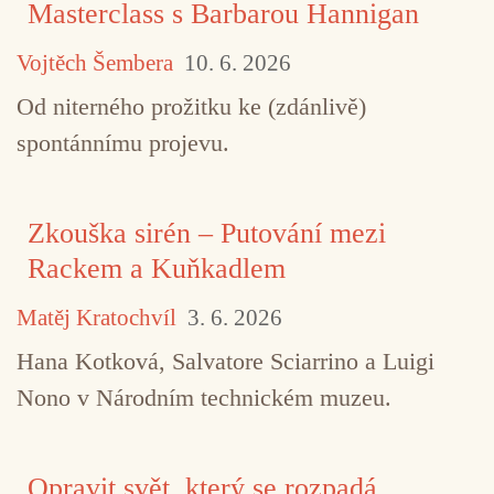
Masterclass s Barbarou Hannigan
Vojtěch Šembera
10. 6. 2026
Od niterného prožitku ke (zdánlivě)
spontánnímu projevu.
Zkouška sirén – Putování mezi
Rackem a Kuňkadlem
Matěj Kratochvíl
3. 6. 2026
Hana Kotková, Salvatore Sciarrino a Luigi
Nono v Národním technickém muzeu.
Opravit svět, který se rozpadá