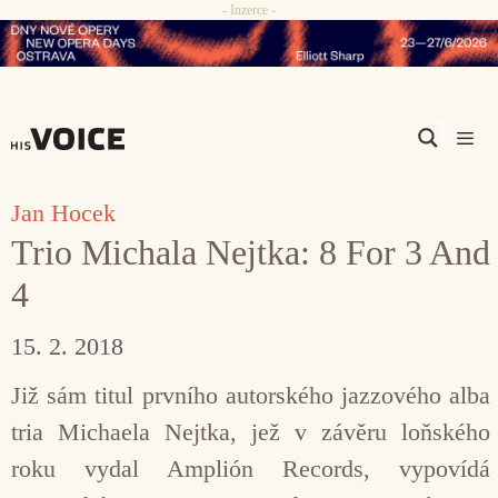
- Inzerce -
Přeskočit
na
obsah
Men
Jan Hocek
Trio Michala Nejtka: 8 For 3 And
4
15. 2. 2018
Již sám titul prvního autorského jazzového alba
tria Michaela Nejtka, jež v závěru loňského
roku vydal Amplión Records, vypovídá