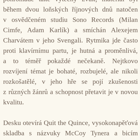
během dvou loňských říjnových dnů natočen
v osvědčeném studiu Sono Records (Milan
Cimfe, Adam Karlík) a smíchán Alexejem
Charvátem v jeho Svengali. Rytmika jde často
proti klavírnímu partu, je hutná a proměnlivá,
a to téměř pokaždé nečekaně. Nejtkovo
rozvíjení témat je bohaté, rozbujelé, ale nikoli
rozkošatělé, v jeho hře se pojí zkušenosti
z různých žánrů a schopnost přetavit je v novou
kvalitu.
Desku otevírá Quit the Quince, vysokonapěťová
skladba s názvuky McCoy Tynera a bicím