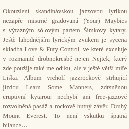
Okouzlení skandinávskou jazzovou lyrikou
nezapře mistrně gradovaná (Your) Maybies
s výrazným sólovým partem Šimkovy kytary.
Ještě lahodnějším lyrickým zvukem je sycena
skladba Love & Fury Control, ve které exceluje
v rozmanité drobnokresbě nejen Nejtek, který
zde použije také melodiku, ale v ještě větší míře
Liška. Album vrcholí jazzrockově strhující
jízdou Learn Some Manners, zdrsněnou
eruptivní kytarou; nechybí ani free-jazzově
rozvolněná pasáž a rockově hutný závěr. Druhý
Mount Everest. To není vskutku špatná
bilance…