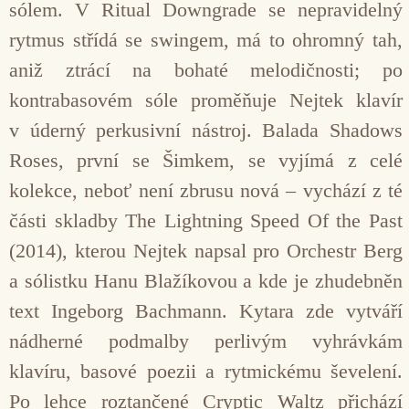
sólem. V Ritual Downgrade se nepravidelný
rytmus střídá se swingem, má to ohromný tah,
aniž ztrácí na bohaté melodičnosti; po
kontrabasovém sóle proměňuje Nejtek klavír
v úderný perkusivní nástroj. Balada Shadows
Roses, první se Šimkem, se vyjímá z celé
kolekce, neboť není zbrusu nová – vychází z té
části skladby The Lightning Speed Of the Past
(2014), kterou Nejtek napsal pro Orchestr Berg
a sólistku Hanu Blažíkovou a kde je zhudebněn
text Ingeborg Bachmann. Kytara zde vytváří
nádherné podmalby perlivým vyhrávkám
klavíru, basové poezii a rytmickému ševelení.
Po lehce roztančené Cryptic Waltz přichází