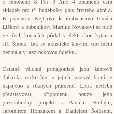
o mnohém: 8 For 3 And 4 znamená osm
skladeb pro tři hudebníky plus čtvrtého aktéra.
K pianistovi Nejtkovi, kontrabasistovi Tomáši
Liškovi a bubeníkovi Martinu Novákovi se totiž
ve třech kouscích přidal s elektrickou kytarou
Jiří Šimek. Tak se akustické klavírní trio mění
bezmála v jazzrockovou úderku.
Ostatně všichni protagonisté jsou žánrově
doširoka rozkročeni a jejich jazzové hraní je
napájeno z různých pramenů. Lídra netřeba
představovat, připomenu pouze jeho
pozoruhodný projekt s Pavlem Hrubým,
Jaromírem Honzákem a Danielem Šoltisem,