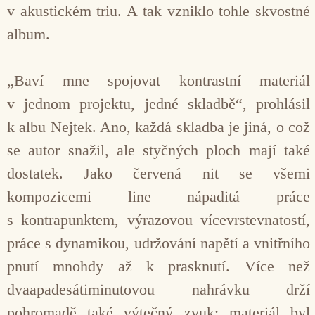
v akustickém triu. A tak vzniklo tohle skvostné
album.
„Baví mne spojovat kontrastní materiál
v jednom projektu, jedné skladbě“, prohlásil
k albu Nejtek. Ano, každá skladba je jiná, o což
se autor snažil, ale styčných ploch mají také
dostatek. Jako červená nit se všemi
kompozicemi line nápaditá práce
s kontrapunktem, výrazovou vícevrstevnatostí,
práce s dynamikou, udržování napětí a vnitřního
pnutí mnohdy až k prasknutí. Více než
dvaapadesátiminutovou nahrávku drží
pohromadě také výtečný zvuk; materiál byl