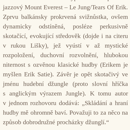
jazzový Mount Everest – Le Jung/Tears Of Erik.
Zprvu balkánsky prokrvená svižnůstka, ovšem
dynamicky odstíněná, posléze perkusivně
skotačící, evokující středověk (dojde i na citeru
v rukou Lišky), jež vyústí v až mystické
rozpoložení, duchovní rozvolnění, hlubokou
niternost s ozvěnou klasické hudby (Erikem je
myšlen Erik Satie). Závěr je opět skotačivý ve
jménu hudební džungle (proto slovní hříčka
s anglickým výrazem Jungle). K tomu autor
v jednom rozhovoru dodává: „Skládání a hraní
hudby mě ohromně baví. Považuji to za něco na
způsob dobrodružné procházky džunglí.“