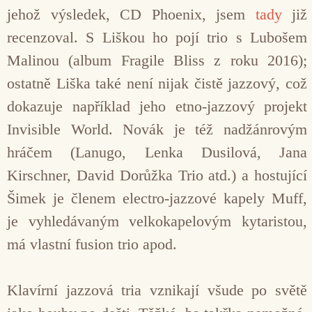
jehož výsledek, CD Phoenix, jsem
tady
již
recenzoval. S Liškou ho pojí trio s Lubošem
Malinou (album Fragile Bliss z roku 2016);
ostatně Liška také není nijak čistě jazzový, což
dokazuje například jeho etno-jazzový projekt
Invisible World. Novák je též nadžánrovým
hráčem (Lanugo, Lenka Dusilová, Jana
Kirschner, David Dorůžka Trio atd.) a hostující
Šimek je členem electro-jazzové kapely Muff,
je vyhledávaným velkokapelovým kytaristou,
má vlastní fusion trio apod.
Klavírní jazzová tria vznikají všude po světě