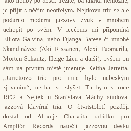
jako houby po dešti. Těžké, ba takřka nemožné,
je přijít s něčím neotřelým. Nejtkovu triu se ale
podařilo moderní jazzový zvuk v mnohém
uchopit po svém. V lecčems mi připomíná
Elliota Galvina, nebo Djanga Batese či mnohé
Skandinávce (Aki Rissanen, Alexi Tuomarila,
Morten Schantz, Helge Lien a další), ovšem on
sám na prvním místě jmenuje Keitha Jarretta.
„Jarrettovo trio pro mne bylo nebeským
zjevením“, nechal se slyšet. To bylo v roce
1992 a Nejtek u Stanislava Máchy studoval
jazzová klavírní tria. O čtvrtstoletí později
dostal od Alexeje Charváta nabídku pro
Amplión Records natočit jazzovou desku