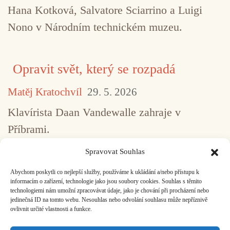
Hana Kotková, Salvatore Sciarrino a Luigi
Nono v Národním technickém muzeu.
Opravit svět, který se rozpadá
Matěj Kratochvíl
29. 5. 2026
Klavírista Daan Vandewalle zahraje v
Příbrami.
Spravovat Souhlas
Abychom poskytli co nejlepší služby, používáme k ukládání a/nebo přístupu k
...
1
2
3
4
5
517
informacím o zařízení, technologie jako jsou soubory cookies. Souhlas s těmito
technologiemi nám umožní zpracovávat údaje, jako je chování při procházení nebo
jedinečná ID na tomto webu. Nesouhlas nebo odvolání souhlasu může nepříznivě
ovlivnit určité vlastnosti a funkce.
Facebook
Bandcamp
Mail