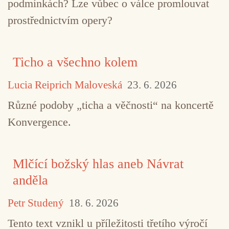
podmínkách? Lze vůbec o válce promlouvat
prostřednictvím opery?
TAGY
Amplión Records
fusion
jazz
Jiří 
Ticho a všechno kolem
Martin Novák
Michal Nejtek
Tomáš Liška
Lucia Reiprich Maloveská
23. 6. 2026
Různé podoby „ticha a věčnosti“ na koncertě
Konvergence.
Mlčící božský hlas aneb Návrat
anděla
Petr Studený
18. 6. 2026
Tento text vznikl u příležitosti třetího výročí