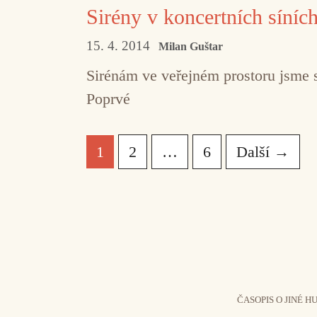
Sirény v koncertních síníc
15. 4. 2014
Milan Guštar
Sirénám ve veřejném prostoru jsme s
Poprvé
Stránka
Stránka
Stránka
1
2
…
6
Další
→
ČASOPIS O JINÉ H