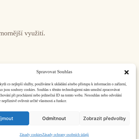
mornější využití.
Spravovat Souhlas
li co nejlepší služby, používáme k ukládání a/nebo přístupu k informacím o zařízení,
ako jsou soubory cookies. Souhlas s těmito technologiemi nám umožní zpracovávat
e chování při procházení nebo jedinečná ID na tomto webu. Nesouhlas nebo odvolání
nepříznivě ovlivnit určité vlastnosti a funkce.
íjmout
Odmítnout
Zobrazit předvolby
ás:
info@hisvoice.cz
Zásady cookies
Zásady ochrany osobních údajů