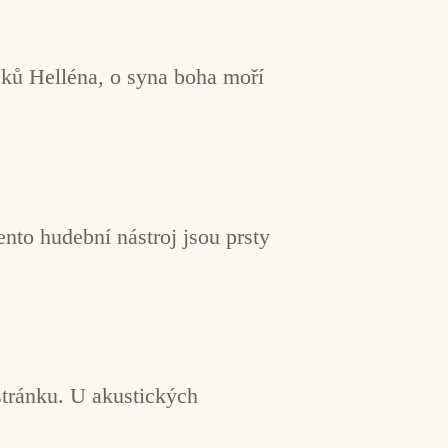
eků Helléna, o syna boha moří
nto hudební nástroj jsou prsty
stránku. U akustických