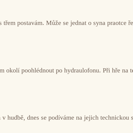
s třem postavám. Může se jednat o syna praotce ř
m okolí poohlédnout po hydraulofonu. Při hře na te
m v hudbě, dnes se podíváme na jejich technickou 