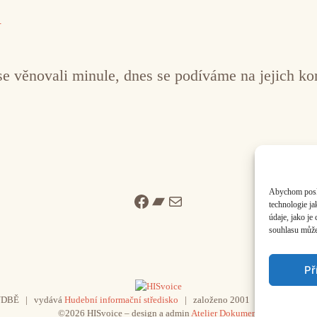
h
e věnovali minule, dnes se podíváme na jejich ko
Abychom poskyt
Facebook
Bandcamp
Mail
technologie j
údaje, jako j
souhlasu může 
Př
UDBĚ | vydává
Hudební informační středisko
| založeno 2001 | Kontaktujte n
©2026 HISvoice – design a admin
Atelier Dokument