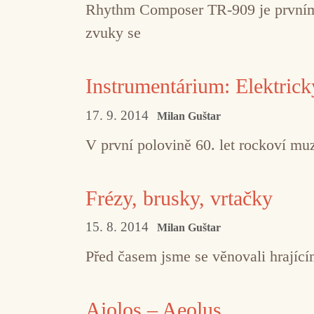
Rhythm Composer TR-909 je prvním 
zvuky se
Instrumentárium: Elektrický
17. 9. 2014
Milan Guštar
V první polovině 60. let rockoví muz
Frézy, brusky, vrtačky
15. 8. 2014
Milan Guštar
Před časem jsme se věnovali hrající
Aiolos – Aeolus