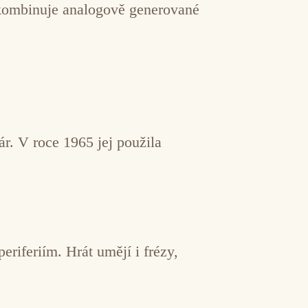
kombinuje analogově generované
ár. V roce 1965 jej použila
iferiím. Hrát umějí i frézy,