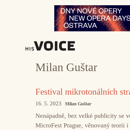
Přeskočit
na
obsah
Milan Guštar
Festival mikrotonálních str
16. 5. 2023
Milan Guštar
Nenápadně, bez velké publicity se 
MicroFest Prague, věnovaný teorii i