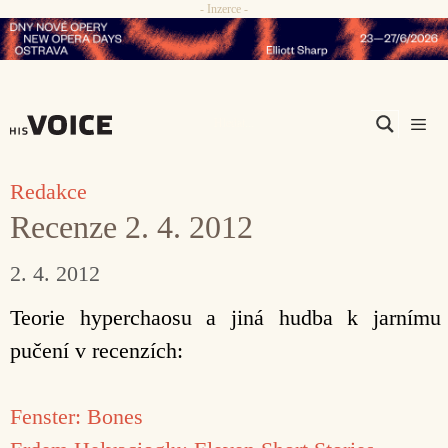
- Inzerce -
Přeskočit
na
obsah
Men
Redakce
Recenze 2. 4. 2012
2. 4. 2012
Teorie hyperchaosu a jiná hudba k jarnímu
pučení v recenzích:
Fenster: Bones