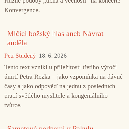
Různé podoby „ticha a věčnosti“ na koncertě
Konvergence.
Mlčící božský hlas aneb Návrat
anděla
Petr Studený
18. 6. 2026
Tento text vznikl u příležitosti třetího výročí
úmrtí Petra Rezka – jako vzpomínka na dávné
časy a jako odpověď na jednu z posledních
prací světlého myslitele a kongeniálního
tvůrce.
Sametové podzemí v Pakulu